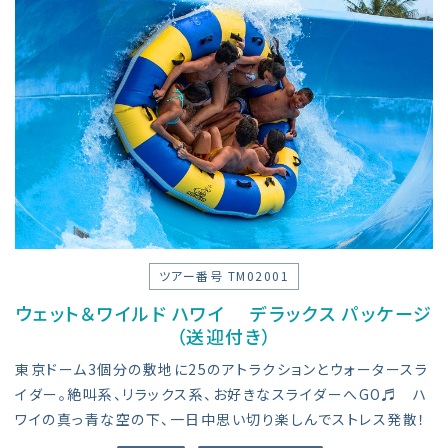
ツアー番号 TM02001
ウェット＆ワイルド ハワイ デラックス パッケージ
（送迎付き）
東京ドーム3個分の敷地に25のアトラクションとウォータースラ
イダー。絶叫系、リラックス系、お好きなスライダーへGO♬ ハ
ワイの真っ青な空の下、一日中思い切り楽しんでストレス発散！