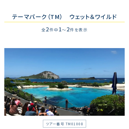
テーマパーク（TM） ウェット＆ワイルド
2
1
2
全
件中
～
件を表示
ツアー番号 TM01008